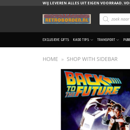
Ga
WIJ LEVEREN ALLES UIT EIGEN VOORRAAD. VO
naar
Producten
inhoud
zoeken
EXCLUSIEVE GIFTS
KADO TIPS
TRANSPORT
PUB
HOME
»
SHOP WITH SIDEBAR