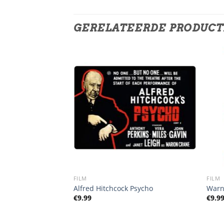
GERELATEERDE PRODUC
FILM
FILM
Alfred Hitchcock Psycho
Warn
€
9.99
€
9.9