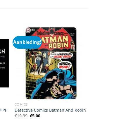
Aanbieding!
COMICS
Sleep
Detective Comics Batman And Robin
Oorspronkelijke
Huidige
€
19.99
€
5.00
prijs
prijs
was:
is:
€19.99.
€5.00.