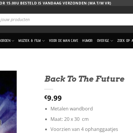
OR 15.00U BESTELD IS VANDAAG VERZONDEN (MA T/M VR)
BORDEN
MUZIEK & FILM
VOOR DE MAN CAVE
HUMOR
OVERIGE
ZOEK OP 
Back To The Future
9.99
€
Metalen wandbord
Maat: 20 x 30 cm
Voorzien van 4 ophanggaatjes