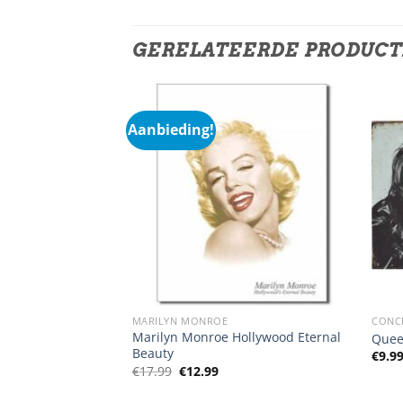
GERELATEERDE PRODUC
Aanbieding!
MARILYN MONROE
CONC
Marilyn Monroe Hollywood Eternal
els
Quee
Beauty
€
9.9
Oorspronkelijke
Huidige
€
17.99
€
12.99
prijs
prijs
was:
is: