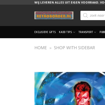
Ga
WIJ LEVEREN ALLES UIT EIGEN VOORRAAD. VO
naar
Producten
inhoud
zoeken
EXCLUSIEVE GIFTS
KADO TIPS
TRANSPORT
PUB
HOME
»
SHOP WITH SIDEBAR