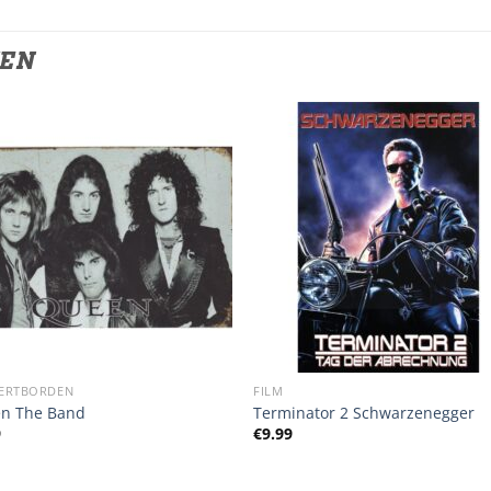
TEN
ERTBORDEN
FILM
n The Band
Terminator 2 Schwarzenegger
9
€
9.99