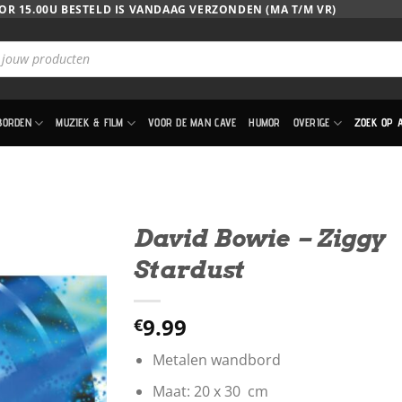
OR 15.00U BESTELD IS VANDAAG VERZONDEN (MA T/M VR)
BORDEN
MUZIEK & FILM
VOOR DE MAN CAVE
HUMOR
OVERIGE
ZOEK OP 
David Bowie – Ziggy
Stardust
9.99
€
Metalen wandbord
Maat: 20 x 30 cm