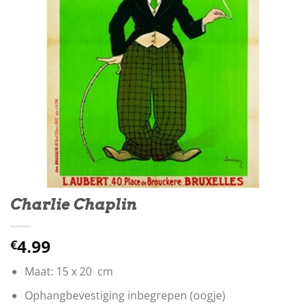
Charlie Chaplin
4.99
€
Maat: 15 x 20 cm
Ophangbevestiging inbegrepen (oogje)