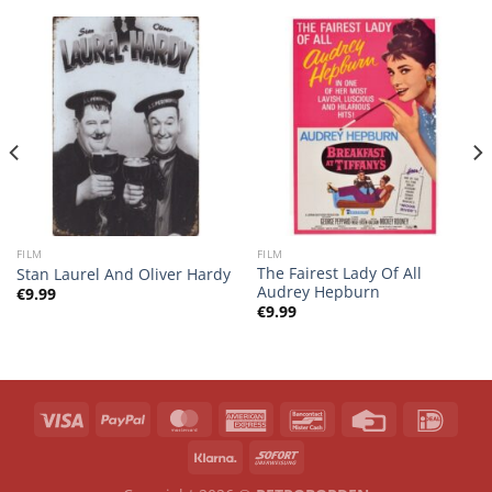
FILM
FILM
The Fairest Lady Of All
Stan Laurel And Oliver Hardy
Audrey Hepburn
€
9.99
€
9.99