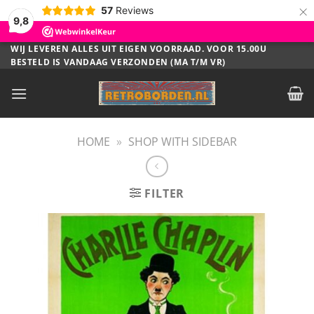
×
57
Reviews
9,8
Ga
WIJ LEVEREN ALLES UIT EIGEN VOORRAAD. VOOR 15.00U
BESTELD IS VANDAAG VERZONDEN (MA T/M VR)
naar
inhoud
HOME
»
SHOP WITH SIDEBAR
FILTER