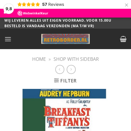
×
57
Reviews
9,8
Ga
WIJ LEVEREN ALLES UIT EIGEN VOORRAAD. VOOR 15.00U
BESTELD IS VANDAAG VERZONDEN (MA T/M VR)
naar
inhoud
HOME
»
SHOP WITH SIDEBAR
FILTER