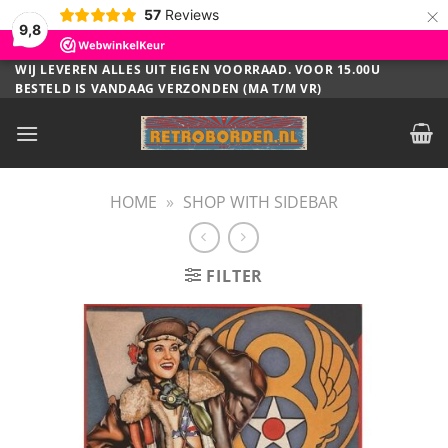
×
57
Reviews
9,8
Ga
WIJ LEVEREN ALLES UIT EIGEN VOORRAAD. VOOR 15.00U
BESTELD IS VANDAAG VERZONDEN (MA T/M VR)
naar
inhoud
HOME
»
SHOP WITH SIDEBAR
FILTER