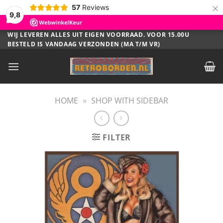
×
57
Reviews
9,8
Ga
WIJ LEVEREN ALLES UIT EIGEN VOORRAAD. VOOR 15.00U
BESTELD IS VANDAAG VERZONDEN (MA T/M VR)
naar
inhoud
HOME
»
SHOP WITH SIDEBAR
FILTER