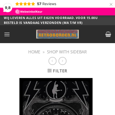
×
57
Reviews
9,8
Ga
WIJ LEVEREN ALLES UIT EIGEN VOORRAAD. VOOR 15.00U
BESTELD IS VANDAAG VERZONDEN (MA T/M VR)
naar
inhoud
HOME
»
SHOP WITH SIDEBAR
FILTER