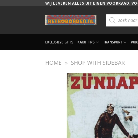
Ga
WIJ LEVEREN ALLES UIT EIGEN VOORRAAD. VO
naar
Producten
inhoud
zoeken
EXCLUSIEVE GIFTS
KADO TIPS
TRANSPORT
PUB
HOME
»
SHOP WITH SIDEBAR