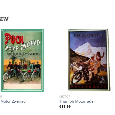
TEN
OR
MOTOR
 Motor Zweirad
Triumph Motorrader
9
€
11.99