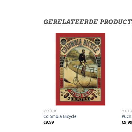
GERELATEERDE PRODUC
MOTOR
MOT
rs And Wolfs
Colombia Bicycle
Puch
€
9.99
€
9.9