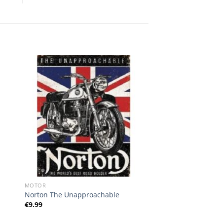
MOTOR
Norton The Unapproachable
€
9.99