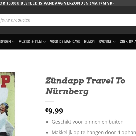
OR 15.00U BESTELD IS VANDAAG VERZONDEN (MA T/M VR)
BORDEN
MUZIEK & FILM
VOOR DE MAN CAVE
HUMOR
OVERIGE
ZOEK OP 
Zündapp Travel To
Nürnberg
9.99
€
Geschikt voor binnen en buiten
Makkelijk op te hangen door 4 opha