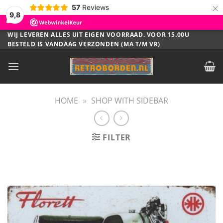
×
57
Reviews
9,8
Ga
WIJ LEVEREN ALLES UIT EIGEN VOORRAAD. VOOR 15.00U
BESTELD IS VANDAAG VERZONDEN (MA T/M VR)
naar
inhoud
HOME
»
SHOP WITH SIDEBAR
FILTER