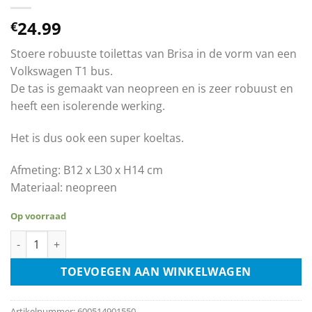
24.99
€
Stoere robuuste toilettas van Brisa in de vorm van een
Volkswagen T1 bus.
De tas is gemaakt van neopreen en is zeer robuust en
heeft een isolerende werking.
Het is dus ook een super koeltas.
Afmeting: B12 x L30 x H14 cm
Materiaal: neopreen
Op voorraad
Volkswagen VW Bus T1 Toilet Tas - Surf aantal
TOEVOEGEN AAN WINKELWAGEN
Artikelnummer:
600514901550