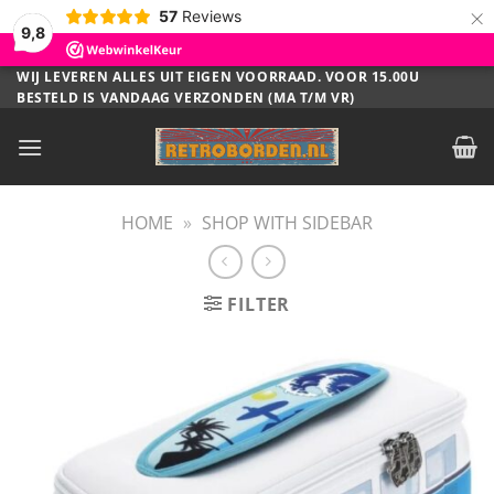
×
57
Reviews
9,8
Ga
WIJ LEVEREN ALLES UIT EIGEN VOORRAAD. VOOR 15.00U
BESTELD IS VANDAAG VERZONDEN (MA T/M VR)
naar
inhoud
HOME
»
SHOP WITH SIDEBAR
FILTER