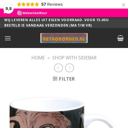
×
57
Reviews
9,8
Ga
WIJ LEVEREN ALLES UIT EIGEN VOORRAAD. VOOR 15.00U
BESTELD IS VANDAAG VERZONDEN (MA T/M VR)
naar
inhoud
HOME
»
SHOP WITH SIDEBAR
FILTER