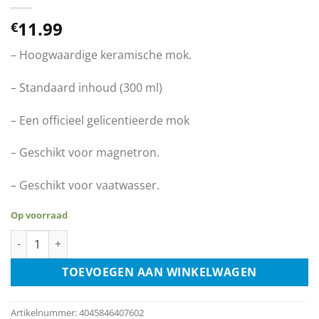
11.99
€
– Hoogwaardige keramische mok.
– Standaard inhoud (300 ml)
– Een officieel gelicentieerde mok
– Geschikt voor magnetron.
– Geschikt voor vaatwasser.
Op voorraad
Mok - Harry Potter - Dobby Is A Free Elf aantal
TOEVOEGEN AAN WINKELWAGEN
Artikelnummer:
4045846407602