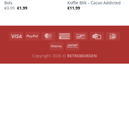
Bols
Koffie Blik – Cacao Addicted
Oorspronkelijke
Huidige
€
3.99
€
1.99
€
11.99
prijs
prijs
was:
is:
€3.99.
€1.99.
Copyright 2026 ©
RETROBORDEN