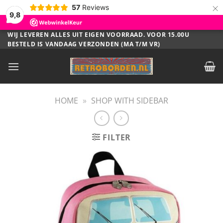
×
57
Reviews
9,8
Ga
WIJ LEVEREN ALLES UIT EIGEN VOORRAAD. VOOR 15.00U
BESTELD IS VANDAAG VERZONDEN (MA T/M VR)
naar
inhoud
HOME
»
SHOP WITH SIDEBAR
FILTER