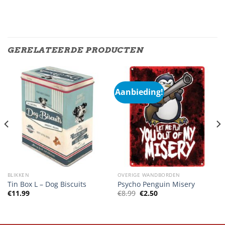
GERELATEERDE PRODUCTEN
Aanbieding!
BLIKKEN
OVERIGE WANDBORDEN
Tin Box L – Dog Biscuits
Psycho Penguin Misery
Oorspronkelijke
Huidige
€
11.99
€
8.99
€
2.50
prijs
prijs
was:
is:
€8.99.
€2.50.