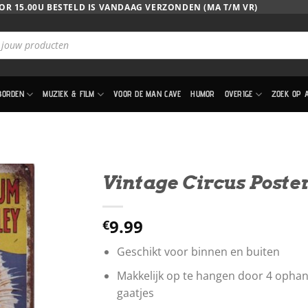
OR 15.00U BESTELD IS VANDAAG VERZONDEN (MA T/M VR)
BORDEN
MUZIEK & FILM
VOOR DE MAN CAVE
HUMOR
OVERIGE
ZOEK OP 
Vintage Circus Poste
9.99
€
Geschikt voor binnen en buiten
Makkelijk op te hangen door 4 opha
gaatjes