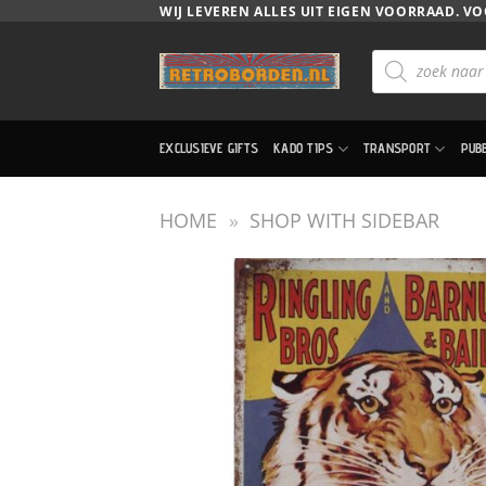
Ga
WIJ LEVEREN ALLES UIT EIGEN VOORRAAD. VO
naar
Producten
inhoud
zoeken
EXCLUSIEVE GIFTS
KADO TIPS
TRANSPORT
PUB
HOME
»
SHOP WITH SIDEBAR