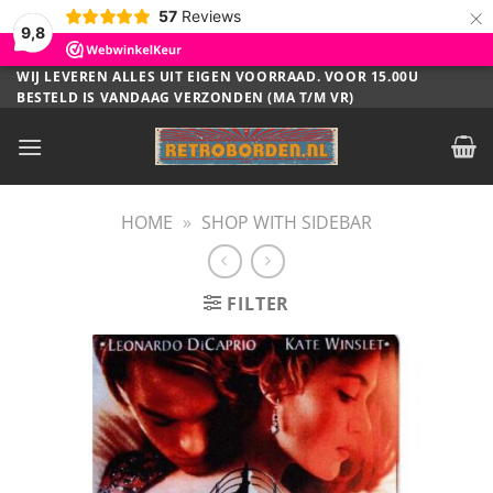
×
57
Reviews
9,8
Ga
WIJ LEVEREN ALLES UIT EIGEN VOORRAAD. VOOR 15.00U
BESTELD IS VANDAAG VERZONDEN (MA T/M VR)
naar
inhoud
HOME
»
SHOP WITH SIDEBAR
FILTER