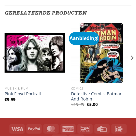
GERELATEERDE PRODUCTEN
Aanbieding!
MUZIEK & FILM
COMICS
Detective Comics Batman
Pink Floyd Portrait
And Robin
€
9.99
Oorspronkelijke
Huidige
€
19.99
€
5.00
prijs
prijs
was:
is:
€19.99.
€5.00.