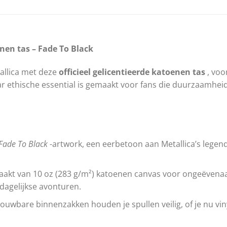
nen tas – Fade To Black
allica met deze
officieel gelicentieerde katoenen tas
, voo
ethische essential is gemaakt voor fans die duurzaamheid, f
Fade To Black
-artwork, een eerbetoon aan Metallica’s leg
kt van 10 oz (283 g/m²) katoenen canvas voor ongeëvenaa
dagelijkse avonturen.
uwbare binnenzakken houden je spullen veilig, of je nu vin