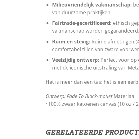
Milieuvriendelijk vakmanschap:
bed
van duurzame praktijken.
Fairtrade-gecertificeerd:
ethisch gep
vakmanschap worden gegarandeerd
Ruim en stevig:
Ruime afmetingen (42
comfortabel tillen van zware voorwe
Veelzijdig ontwerp:
Perfect voor op d
met de iconische uitstraling van Metal
Het is meer dan een tas: het is een ee
Ontwerp:
Fade To Black-motief
Materiaal
:
100% zwaar katoenen canvas (10 oz / 
GERELATEERDE PRODUC