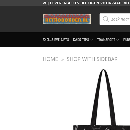
Ga
WIJ LEVEREN ALLES UIT EIGEN VOORRAAD. VO
naar
Producten
inhoud
zoeken
EXCLUSIEVE GIFTS
KADO TIPS
TRANSPORT
PUB
HOME
»
SHOP WITH SIDEBAR