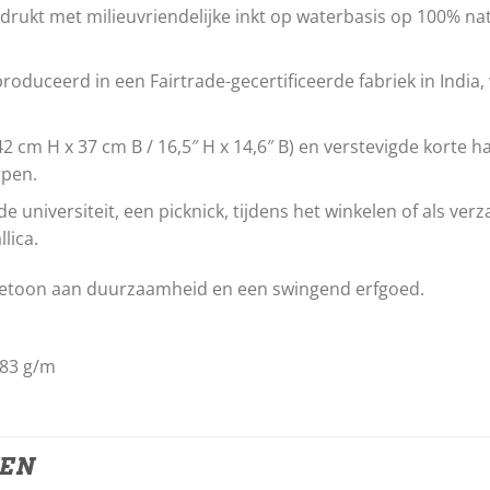
rukt met milieuvriendelijke inkt op waterbasis op 100% nat
roduceerd in een Fairtrade-gecertificeerde fabriek in India,
.
 cm H x 37 cm B / 16,5″ H x 14,6″ B) en verstevigde korte 
rpen.
e universiteit, een picknick, tijdens het winkelen of als ver
lica.
rbetoon aan duurzaamheid en een swingend erfgoed.
283 g/m
TEN