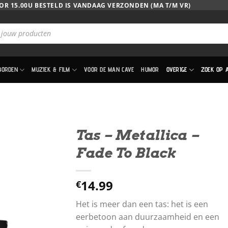
OR 15.00U BESTELD IS VANDAAG VERZONDEN (MA T/M VR)
BORDEN
MUZIEK & FILM
VOOR DE MAN CAVE
HUMOR
OVERIGE
ZOEK OP 
Tas – Metallica –
Fade To Black
14.99
€
Het is meer dan een tas: het is een
eerbetoon aan duurzaamheid en een