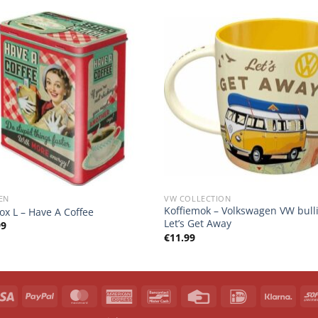
EN
VW COLLECTION
Koffiemok – Volkswagen VW bulli
ox L – Have A Coffee
Let’s Get Away
99
€
11.99