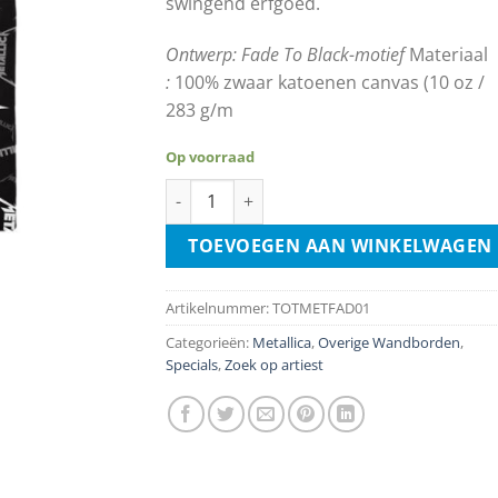
swingend erfgoed.
Ontwerp:
Fade To Black-motief
Materiaal
:
100% zwaar katoenen canvas (10 oz /
283 g/m
Op voorraad
Tas - Metallica - Fade To Black aantal
TOEVOEGEN AAN WINKELWAGEN
Artikelnummer:
TOTMETFAD01
Categorieën:
Metallica
,
Overige Wandborden
,
Specials
,
Zoek op artiest