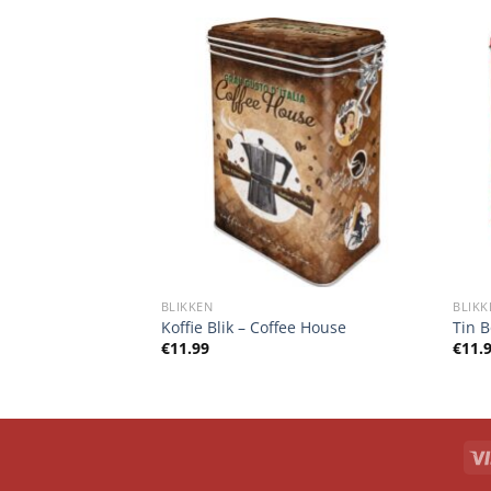
BLIKKEN
BLIKK
swagen Let’s Get
Koffie Blik – Coffee House
Tin B
€
11.99
€
11.