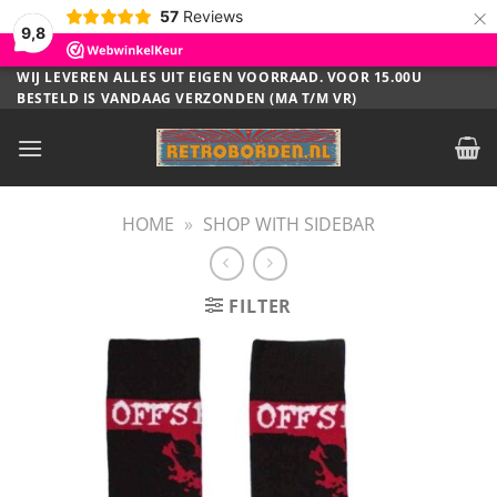
×
57
Reviews
9,8
Ga
WIJ LEVEREN ALLES UIT EIGEN VOORRAAD. VOOR 15.00U
BESTELD IS VANDAAG VERZONDEN (MA T/M VR)
naar
inhoud
HOME
»
SHOP WITH SIDEBAR
FILTER