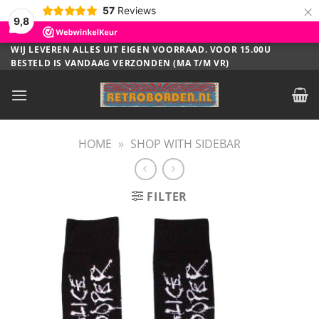
×
57
Reviews
9,8
Ga
WIJ LEVEREN ALLES UIT EIGEN VOORRAAD. VOOR 15.00U
BESTELD IS VANDAAG VERZONDEN (MA T/M VR)
naar
inhoud
HOME
»
SHOP WITH SIDEBAR
FILTER