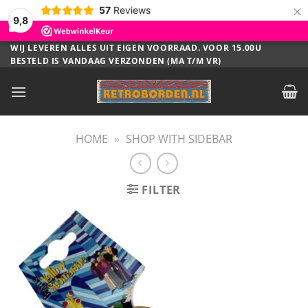
×
57
Reviews
9,8
Ga
WIJ LEVEREN ALLES UIT EIGEN VOORRAAD. VOOR 15.00U
BESTELD IS VANDAAG VERZONDEN (MA T/M VR)
naar
inhoud
HOME
»
SHOP WITH SIDEBAR
FILTER