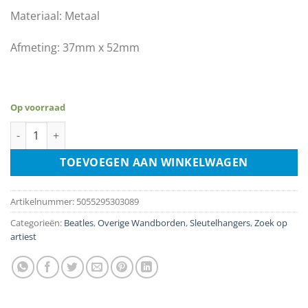
Materiaal: Metaal
Afmeting: 37mm x 52mm
Op voorraad
Sleutelhanger - The Beatles - Yellow Submarine Band aantal
TOEVOEGEN AAN WINKELWAGEN
Artikelnummer:
5055295303089
Categorieën:
Beatles
,
Overige Wandborden
,
Sleutelhangers
,
Zoek op
artiest