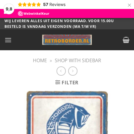
×
57
Reviews
9,8
Ga
WIJ LEVEREN ALLES UIT EIGEN VOORRAAD. VOOR 15.00U
BESTELD IS VANDAAG VERZONDEN (MA T/M VR)
naar
inhoud
HOME
»
SHOP WITH SIDEBAR
FILTER