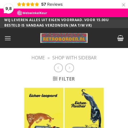
×
57
Reviews
9,8
Ga
WIJ LEVEREN ALLES UIT EIGEN VOORRAAD. VOOR 15.00U
BESTELD IS VANDAAG VERZONDEN (MA T/M VR)
naar
inhoud
HOME
»
SHOP WITH SIDEBAR
FILTER