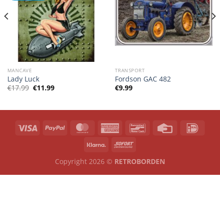
MANCAVE
TRANSPORT
Lady Luck
Fordson GAC 482
Oorspronkelijke
Huidige
€
17.99
€
11.99
€
9.99
prijs
prijs
was:
is:
€17.99.
€11.99.
Copyright 2026 ©
RETROBORDEN