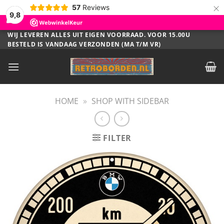
×
57
Reviews
9,8
Ga
WIJ LEVEREN ALLES UIT EIGEN VOORRAAD. VOOR 15.00U
BESTELD IS VANDAAG VERZONDEN (MA T/M VR)
naar
inhoud
HOME
»
SHOP WITH SIDEBAR
FILTER