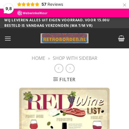
×
57
Reviews
9,8
Ga
WIJ LEVEREN ALLES UIT EIGEN VOORRAAD. VOOR 15.00U
BESTELD IS VANDAAG VERZONDEN (MA T/M VR)
naar
inhoud
HOME
»
SHOP WITH SIDEBAR
FILTER