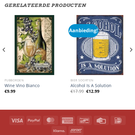
GERELATEERDE PRODUCTEN
Aanbieding!
PUBBORDEN
BIER SOORTEN
Wine Vino Bianco
Alcohol Is A Solution
Oorspronkelijke
Huidige
€
9.99
€
17.99
€
12.99
prijs
prijs
was:
is:
€17.99.
€12.99.