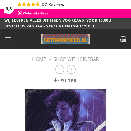
×
57
Reviews
9,8
Ga
WIJ LEVEREN ALLES UIT EIGEN VOORRAAD. VOOR 15.00U
BESTELD IS VANDAAG VERZONDEN (MA T/M VR)
naar
inhoud
HOME
»
SHOP WITH SIDEBAR
FILTER