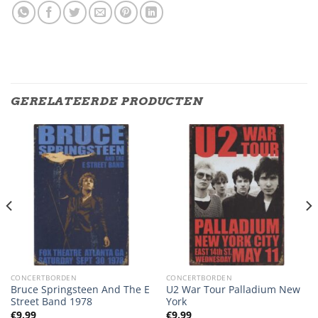
GERELATEERDE PRODUCTEN
CONCERTBORDEN
CONCERTBORDEN
Bruce Springsteen And The E
U2 War Tour Palladium New
Street Band 1978
York
€
9.99
€
9.99