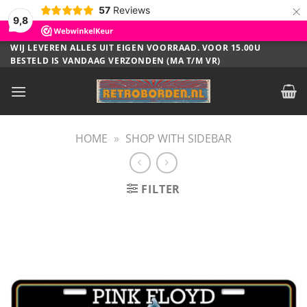
×
57
Reviews
9,8
Ga
WIJ LEVEREN ALLES UIT EIGEN VOORRAAD. VOOR 15.00U
BESTELD IS VANDAAG VERZONDEN (MA T/M VR)
naar
inhoud
HOME
»
SHOP WITH SIDEBAR
FILTER