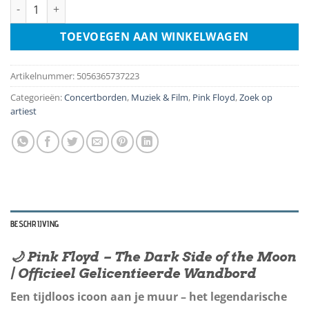
Number Plate - Pink Floyd Dark Side Of The Moon aantal
TOEVOEGEN AAN WINKELWAGEN
Artikelnummer:
5056365737223
Categorieën:
Concertborden
,
Muziek & Film
,
Pink Floyd
,
Zoek op
artiest
BESCHRIJVING
🌙 Pink Floyd – The Dark Side of the Moon
| Officieel Gelicentieerde Wandbord
Een tijdloos icoon aan je muur – het legendarische