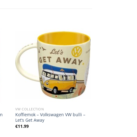
VW COLLECTION
In
Koffiemok – Volkswagen VW bulli –
Let’s Get Away
€
11.99