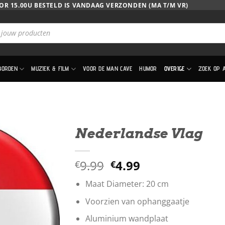
OR 15.00U BESTELD IS VANDAAG VERZONDEN (MA T/M VR)
BORDEN
MUZIEK & FILM
VOOR DE MAN CAVE
HUMOR
OVERIGE
ZOEK OP 
Nederlandse Vlag
Oorspronkelijke
Huidige
9.99
4.99
€
€
prijs
prijs
Maat Diameter: 20 cm
was:
is:
€9.99.
€4.99.
Voorzien van ophanggaatje
Aluminium wandplaat