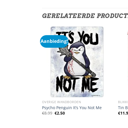
GERELATEERDE PRODUC
Aanbieding!
OVERIGE WANDBORDEN
BLIKK
ood
Psycho Penguin It’s You Not Me
Tin B
Oorspronkelijke
Huidige
€
8.99
€
2.50
€
11.
prijs
prijs
was:
is:
€8.99.
€2.50.