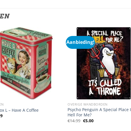
TEN
Aanbieding!
EN
OVERIGE WANDBORDEN
Psycho Penguin A Special Place 
ox L – Have A Coffee
Hell For Me?
99
Oorspronkelijke
Huidige
€
14.99
€
5.00
prijs
prijs
was:
is: