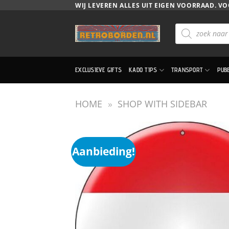
Ga
WIJ LEVEREN ALLES UIT EIGEN VOORRAAD. VO
naar
Producten
inhoud
zoeken
EXCLUSIEVE GIFTS
KADO TIPS
TRANSPORT
PUB
HOME
»
SHOP WITH SIDEBAR
Aanbieding!