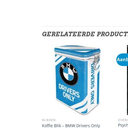
GERELATEERDE PRODUC
Aanb
BLIKKEN
OVER
Psyc
scuits
Koffie Blik – BMW Drivers Only