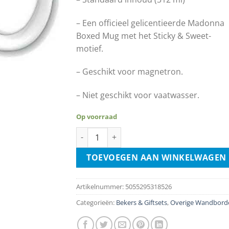
– Een officieel gelicentieerde Madonna
Boxed Mug met het Sticky & Sweet-
motief.
– Geschikt voor magnetron.
– Niet geschikt voor vaatwasser.
Op voorraad
Mok - Madonna - Sticky And Sweet Tour aa
TOEVOEGEN AAN WINKELWAGEN
Artikelnummer:
5055295318526
Categorieën:
Bekers & Giftsets
,
Overige Wandbord