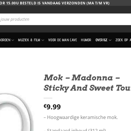
OR 15.00U BESTELD IS VANDAAG VERZONDEN (MA T/M VR)
BORDEN
MUZIEK & FILM
VOOR DE MAN CAVE
HUMOR
OVERIGE
ZOEK OP 
Mok – Madonna –
Sticky And Sweet Tou
9.99
€
– Hoogwaardige keramische mok.
– Standaard inhoud (312 ml)