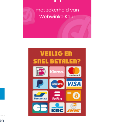
ntal
en