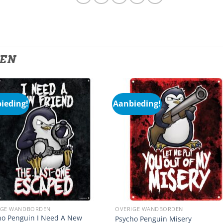
TEN
ieding!
Aanbieding!
IGE WANDBORDEN
OVERIGE WANDBORDEN
ho Penguin I Need A New
Psycho Penguin Misery