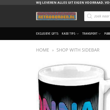
Ga
WIJ LEVEREN ALLES UIT EIGEN VOORRAAD. VO
naar
Producten
inhoud
zoeken
EXCLUSIEVE GIFTS
KADO TIPS
TRANSPORT
PUB
HOME
»
SHOP WITH SIDEBAR