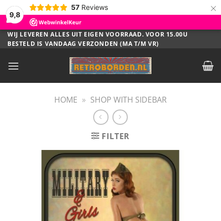
×
57
Reviews
9,8
Ga
WIJ LEVEREN ALLES UIT EIGEN VOORRAAD. VOOR 15.00U
BESTELD IS VANDAAG VERZONDEN (MA T/M VR)
naar
inhoud
HOME
»
SHOP WITH SIDEBAR
FILTER