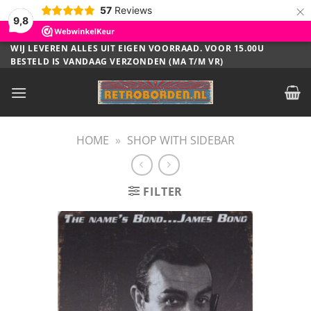
×
57
Reviews
9,8
Ga
WIJ LEVEREN ALLES UIT EIGEN VOORRAAD. VOOR 15.00U
BESTELD IS VANDAAG VERZONDEN (MA T/M VR)
naar
inhoud
HOME
»
SHOP WITH SIDEBAR
FILTER