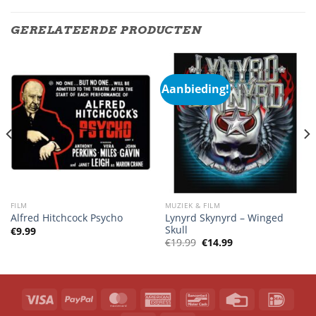
GERELATEERDE PRODUCTEN
Aanbieding!
FILM
MUZIEK & FILM
Lynyrd Skynyrd – Winged
Alfred Hitchcock Psycho
Skull
€
9.99
Oorspronkelijke
Huidige
€
19.99
€
14.99
prijs
prijs
was:
is:
€19.99.
€14.99.