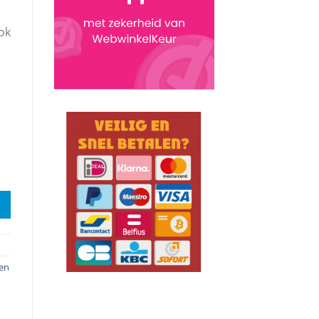
ok
antal
en