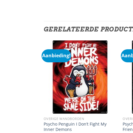
GERELATEERDE PRODUC
Aanbieding!
Aanb
OVERIGE WANDBORDEN
OVER
Psycho Penguin I Don’t Fight My
Psyc
ee House
Inner Demons
Frie