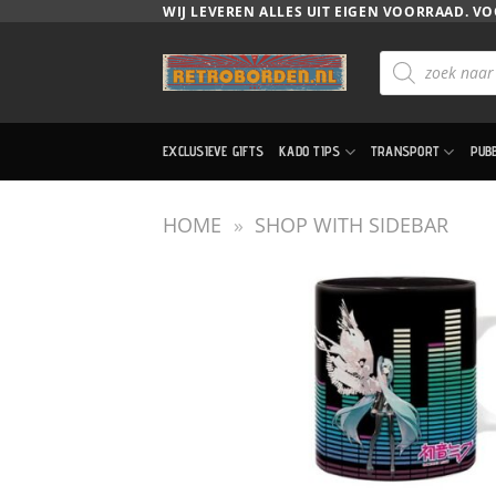
Ga
WIJ LEVEREN ALLES UIT EIGEN VOORRAAD. VO
naar
Producten
inhoud
zoeken
EXCLUSIEVE GIFTS
KADO TIPS
TRANSPORT
PUB
HOME
»
SHOP WITH SIDEBAR