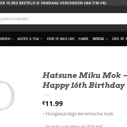
OR 15.00U BESTELD IS VANDAAG VERZONDEN (MA T/M VR)
BORDEN
MUZIEK & FILM
VOOR DE MAN CAVE
HUMOR
OVERIGE
ZOEK OP 
Hatsune Miku Mok 
Happy 16th Birthday
11.99
€
– Hoogwaardige keramische mok.
– Standaard inhoud (320 ml)