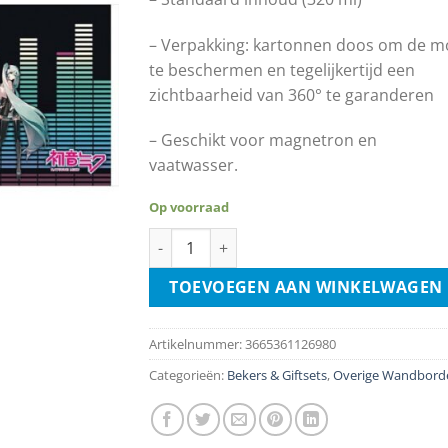
– Verpakking: kartonnen doos om de m
te beschermen en tegelijkertijd een
zichtbaarheid van 360° te garanderen
– Geschikt voor magnetron en
vaatwasser.
Op voorraad
Hatsune Miku Mok - Happy 16th Birthday a
TOEVOEGEN AAN WINKELWAGEN
Artikelnummer:
3665361126980
Categorieën:
Bekers & Giftsets
,
Overige Wandbord