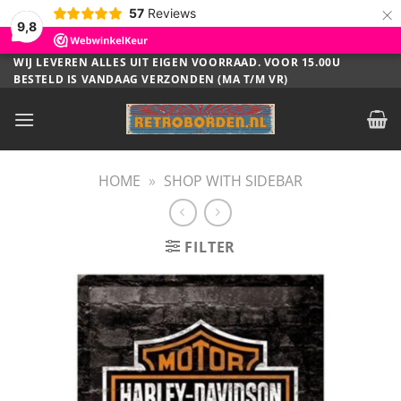
×
57
Reviews
9,8
Ga
WIJ LEVEREN ALLES UIT EIGEN VOORRAAD. VOOR 15.00U
BESTELD IS VANDAAG VERZONDEN (MA T/M VR)
naar
inhoud
HOME
»
SHOP WITH SIDEBAR
FILTER