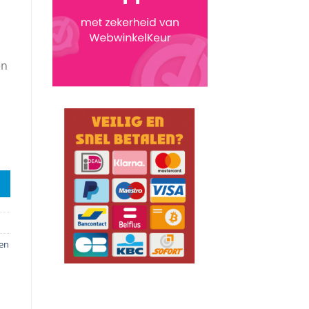
en
en