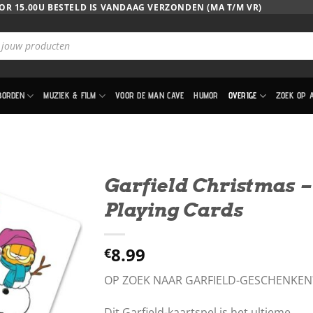
OR 15.00U BESTELD IS VANDAAG VERZONDEN (MA T/M VR)
BORDEN
MUZIEK & FILM
VOOR DE MAN CAVE
HUMOR
OVERIGE
ZOEK OP 
Garfield Christmas –
Playing Cards
8.99
€
OP ZOEK NAAR GARFIELD-GESCHENKEN
Dit Garfield-kaartspel is het ultieme