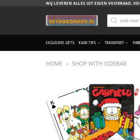
Ga
WIJ LEVEREN ALLES UIT EIGEN VOORRAAD. VO
naar
Producten
inhoud
zoeken
EXCLUSIEVE GIFTS
KADO TIPS
TRANSPORT
PUB
HOME
»
SHOP WITH SIDEBAR