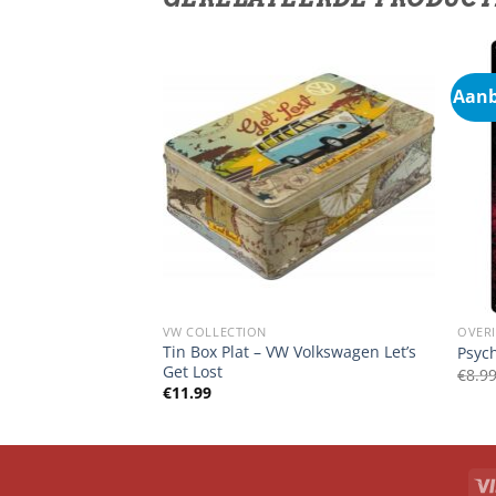
Aanb
VW COLLECTION
OVER
Tin Box Plat – VW Volkswagen Let’s
 Drivers Only
Psych
Get Lost
€
8.9
€
11.99