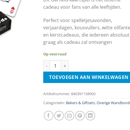
cadeau voor fans van alle leeftijden.
Perfect voor spelletjesavonden,
verjaardagen, kousvullers, witte olifant
en kerstcadeaus, die iedereen absoluut
graag als cadeau zal ontvangen
Op voorraad
Garfield Christmas - Playing Cards aantal
TOEVOEGEN AAN WINKELWAGEN
Artikelnummer:
840391158900
Categorieën:
Bekers & Giftsets
,
Overige Wandbord