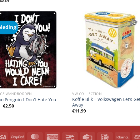
ieding!
IGE WANDBORDEN
VW COLLECTION
Koffie Blik – Volkswagen Let’s Ge
o Penguin I Don’t Hate You
Away
Oorspronkelijke
Huidige
9
€
2.50
prijs
prijs
€
11.99
was:
is:
€8.99.
€2.50.