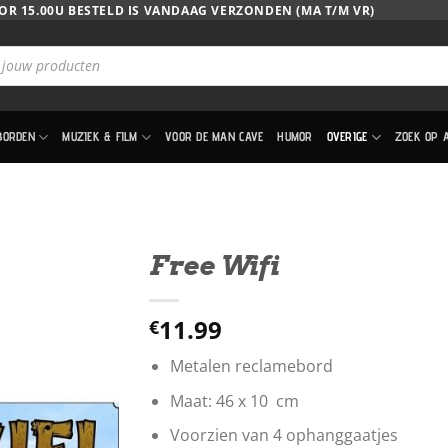
OR 15.00U BESTELD IS VANDAAG VERZONDEN (MA T/M VR)
BORDEN
MUZIEK & FILM
VOOR DE MAN CAVE
HUMOR
OVERIGE
ZOEK OP 
Free Wifi
11.99
€
Metalen reclamebord
Maat: 46 x 10 cm
Voorzien van 4 ophanggaatjes