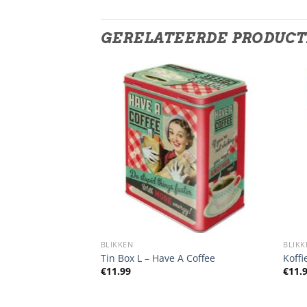
GERELATEERDE PRODUC
DEN
BLIKKEN
BLIKK
isery
Tin Box L – Have A Coffee
Koffi
lijke
ge
€
11.99
€
11.