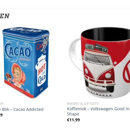
TEN
EN
BEKERS & GIFTSETS
Koffiemok – Volkswagen Good In
e Blik – Cacao Addicted
Shape
99
€
11.99