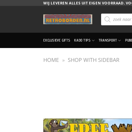
Ga
WIJ LEVEREN ALLES UIT EIGEN VOORRAAD. VO
naar
Producten
inhoud
zoeken
EXCLUSIEVE GIFTS
KADO TIPS
TRANSPORT
PUB
HOME
»
SHOP WITH SIDEBAR