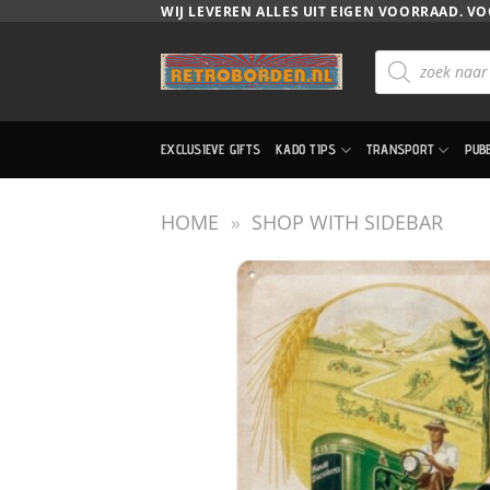
Ga
WIJ LEVEREN ALLES UIT EIGEN VOORRAAD. VO
naar
Producten
inhoud
zoeken
EXCLUSIEVE GIFTS
KADO TIPS
TRANSPORT
PUB
HOME
»
SHOP WITH SIDEBAR