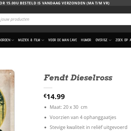
OR 15.00U BESTELD IS VANDAAG VERZONDEN (MA T/M VR)
BORDEN
MUZIEK & FILM
VOOR DE MAN CAVE
HUMOR
OVERIGE
ZOEK OP 
Fendt Dieselross
14.99
€
Maat: 20 x 30 cm
Voorzien van 4 ophanggaatjes
Stevige kwaliteit in reliëf uitgevoerd