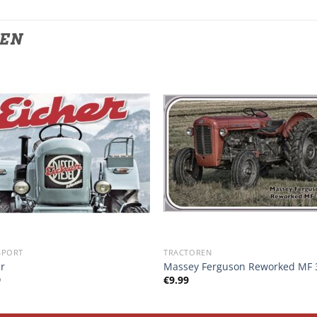
TEN
SPORT
TRACTOREN
er
Massey Ferguson Reworked MF 
9
€
9.99