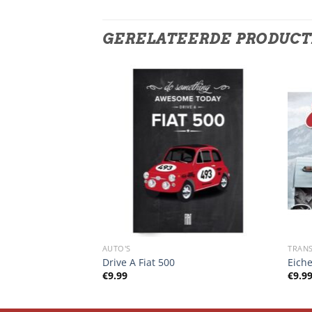
GERELATEERDE PRODUC
AUTO'S
TRAN
y
Drive A Fiat 500
Eich
€
9.99
€
9.9