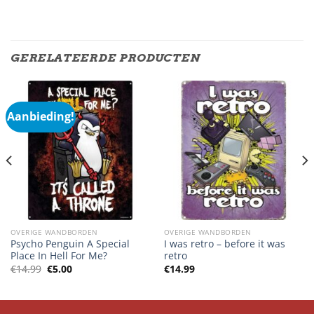
GERELATEERDE PRODUCTEN
Aanbieding!
OVERIGE WANDBORDEN
OVERIGE WANDBORDEN
Psycho Penguin A Special
I was retro – before it was
Place In Hell For Me?
retro
Oorspronkelijke
Huidige
€
14.99
€
5.00
€
14.99
prijs
prijs
was:
is:
€14.99.
€5.00.