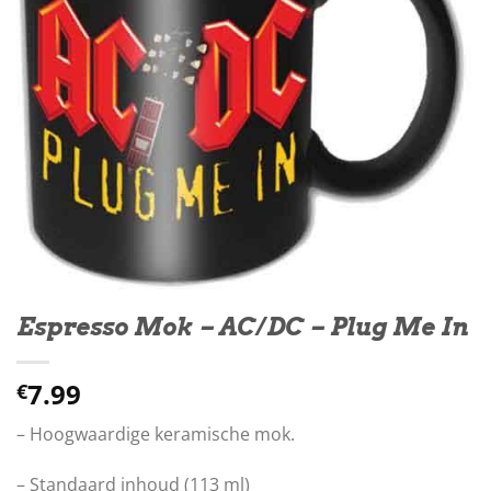
Espresso Mok – AC/DC – Plug Me In
7.99
€
– Hoogwaardige keramische mok.
– Standaard inhoud (113 ml)