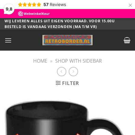
×
57
Reviews
9,8
Ga
WIJ LEVEREN ALLES UIT EIGEN VOORRAAD. VOOR 15.00U
BESTELD IS VANDAAG VERZONDEN (MA T/M VR)
naar
inhoud
HOME
»
SHOP WITH SIDEBAR
FILTER