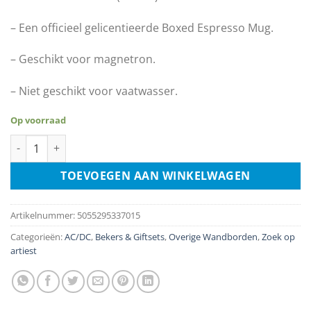
– Een officieel gelicentieerde Boxed Espresso Mug.
– Geschikt voor magnetron.
– Niet geschikt voor vaatwasser.
Op voorraad
Espresso Mok - AC/DC - Plug Me In aantal
TOEVOEGEN AAN WINKELWAGEN
Artikelnummer:
5055295337015
Categorieën:
AC/DC
,
Bekers & Giftsets
,
Overige Wandborden
,
Zoek op
artiest