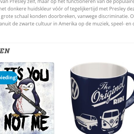
en van Presley zelf, maar op het functioneren van de populai
 donkere huidskleur vóór of tegelijkertijd met Presley de
 grote schaal konden doorbreken, vanwege discriminatie. Ook
nuit de zwarte cultuur in Amerika op de muziek, speel- en d
TEN
ieding!