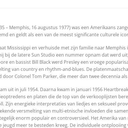
1935 – Memphis, 16 augustus 1977) was een Amerikaans zange
md en geldt als een van de meest significante culturele ico
at Mississippi en verhuisde met zijn familie naar Memphis i
hij bij de latere Sun Studio een nummer opnam dat werd u
Moore en bassist Bill Black werd Presley een vroege populari
ting van country en rhythm-and-blues. De platenmaatschapp
d door Colonel Tom Parker, die meer dan twee decennia al
 kwam uit in juli 1954. Daarna kwam in januari 1956 Heartbr
sieoptredens en platen die de top van de verkooplijsten bere
ll. Zijn energieke interpretaties van liedjes en seksueel p
ekende versmelting van multi-etnische invloeden die same
gelijk enorm populair en controversieel. Het Amerika van
 jeugd meer te besteden kreeg. De individuele ontplooiing w