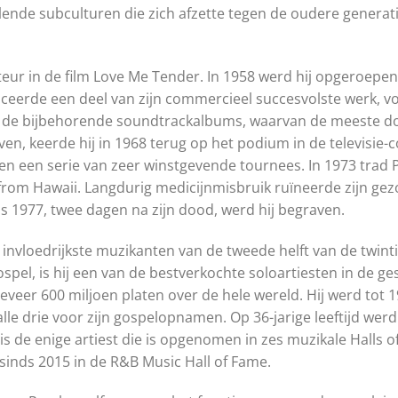
lende subculturen die zich afzette tegen de oudere generat
eur in de film Love Me Tender. In 1958 werd hij opgeroepen v
uceerde een deel van zijn commercieel succesvolste werk, vo
n de bijbehorende soundtrackalbums, waarvan de meeste doo
n, keerde hij in 1968 terug op het podium in de televisie-c
n een serie van zeer winstgevende tournees. In 1973 trad Pre
from Hawaii. Langdurig medicijnmisbruik ruïneerde zijn gez
us 1977, twee dagen na zijn dood, werd hij begraven.
 invloedrijkste muzikanten van de tweede helft van de twin
spel, is hij een van de bestverkochte soloartiesten in de g
veer 600 miljoen platen over de hele wereld. Hij werd tot
lle drie voor zijn gospelopnamen. Op 36-jarige leeftijd we
 de enige artiest die is opgenomen in zes muzikale Halls of
 sinds 2015 in de R&B Music Hall of Fame.