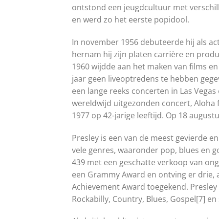
ontstond een jeugdcultuur met verschil
en werd zo het eerste popidool.
In november 1956 debuteerde hij als act
hernam hij zijn platen carrière en prod
1960 wijdde aan het maken van films e
jaar geen liveoptredens te hebben gegeve
een lange reeks concerten in Las Vegas e
wereldwijd uitgezonden concert, Aloha 
1977 op 42-jarige leeftijd. Op 18 august
Presley is een van de meest gevierde en
vele genres, waaronder pop, blues en go
439 met een geschatte verkoop van onge
een Grammy Award en ontving er drie, a
Achievement Award toegekend. Presley is
Rockabilly, Country, Blues, Gospel[7] en