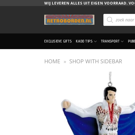
Ga
WIJ LEVEREN ALLES UIT EIGEN VOORRAAD. VO
naar
Producten
inhoud
zoeken
EXCLUSIEVE GIFTS
KADO TIPS
TRANSPORT
PUB
HOME
»
SHOP WITH SIDEBAR