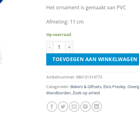
Het ornament is gemaakt van PVC
Afmeting: 11 cm
Op voorraad
Elvis Presley - White Suite Blue Cape aantal
TOEVOEGEN AAN WINKELWAGEN
Artikelnummer:
086131314773
Categorieën:
Bekers & Giftsets
,
Elvis Presley
,
Overi
Wandborden
,
Zoek op artiest