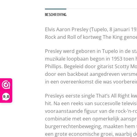
BESCHRIJVING
Elvis Aaron Presley (Tupelo, 8 januari 
Rock and Roll of kortweg The King genoe
Presley werd geboren in Tupelo in de sta
muzikale loopbaan begon in 1953 toen 
Phillips. Begeleid door gitarist Scotty 
door een backbeat aangedreven versmel
in een overeenkomst die was voorberei
Presleys eerste single That’s All Right
9,8
hit. Na een reeks van succesvolle televi
vooraanstaande figuur van de rock-‘n-ro
combinatie met een opmerkelijk aanspr
burgerrechtenbeweging, maakten hem te
een grote economische groei, waarbij de