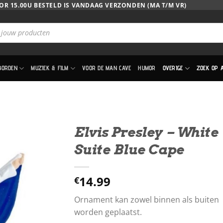
OR 15.00U BESTELD IS VANDAAG VERZONDEN (MA T/M VR)
BORDEN
MUZIEK & FILM
VOOR DE MAN CAVE
HUMOR
OVERIGE
ZOEK OP 
Elvis Presley – White
Suite Blue Cape
14.99
€
Ornament kan zowel binnen als buiten
worden geplaatst.