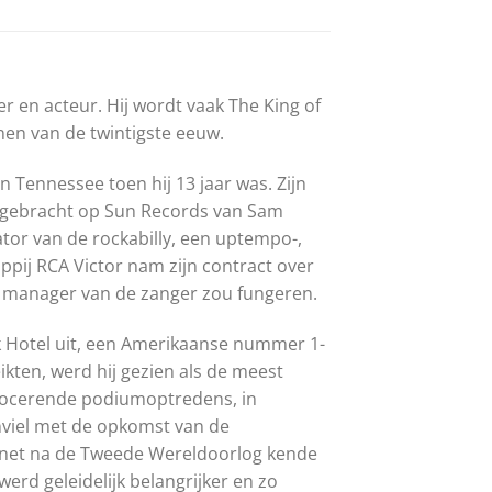
r en acteur. Hij wordt vaak The King of
nen van de twintigste eeuw.
n Tennessee toen hij 13 jaar was. Zijn
itgebracht op Sun Records van Sam
sator van de rockabilly, een uptempo-,
ij RCA Victor nam zijn contract over
s manager van de zanger zou fungeren.
eak Hotel uit, een Amerikaanse nummer 1-
ikten, werd hij gezien als de meest
rovocerende podiumoptredens, in
nviel met de opkomst van de
 net na de Tweede Wereldoorlog kende
erd geleidelijk belangrijker en zo