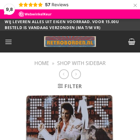
×
57
Reviews
9,8
Ga
WIJ LEVEREN ALLES UIT EIGEN VOORRAAD. VOOR 15.00U
BESTELD IS VANDAAG VERZONDEN (MA T/M VR)
naar
inhoud
HOME
»
SHOP WITH SIDEBAR
FILTER