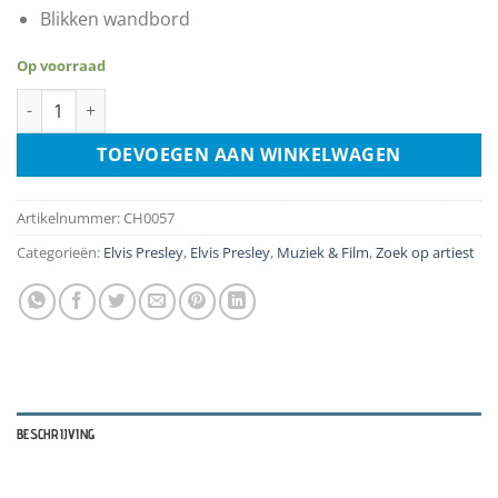
Blikken wandbord
Op voorraad
Elvis Presley The King Of Rock n Roll aantal
TOEVOEGEN AAN WINKELWAGEN
Artikelnummer:
CH0057
Categorieën:
Elvis Presley
,
Elvis Presley
,
Muziek & Film
,
Zoek op artiest
BESCHRIJVING