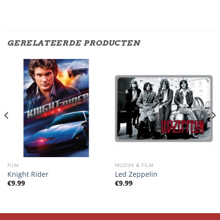
GERELATEERDE PRODUCTEN
FILM
MUZIEK & FILM
Knight Rider
Led Zeppelin
€
9.99
€
9.99