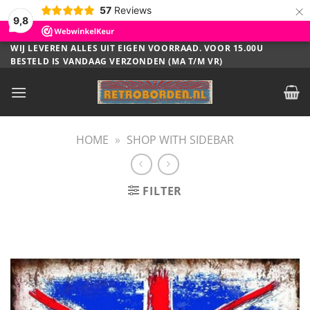
×
57
Reviews
9,8
Ga
WIJ LEVEREN ALLES UIT EIGEN VOORRAAD. VOOR 15.00U
BESTELD IS VANDAAG VERZONDEN (MA T/M VR)
naar
inhoud
HOME
»
SHOP WITH SIDEBAR
FILTER