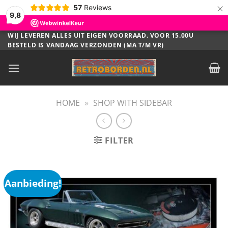
×
57
Reviews
9,8
Ga
WIJ LEVEREN ALLES UIT EIGEN VOORRAAD. VOOR 15.00U
BESTELD IS VANDAAG VERZONDEN (MA T/M VR)
naar
inhoud
HOME
»
SHOP WITH SIDEBAR
FILTER
Aanbieding!