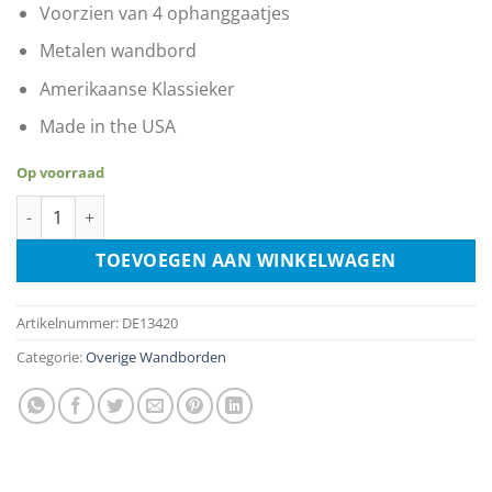
€19.99.
€14.99.
Voorzien van 4 ophanggaatjes
Metalen wandbord
Amerikaanse Klassieker
Made in the USA
Op voorraad
Chevrolet Corvette Stingray Convertible - 1965 aantal
TOEVOEGEN AAN WINKELWAGEN
Artikelnummer:
DE13420
Categorie:
Overige Wandborden