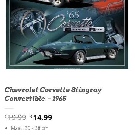
Chevrolet Corvette Stingray
Convertible – 1965
Oorspronkelijke
Huidige
19.99
14.99
€
€
prijs
prijs
Maat: 30 x 38 cm
was:
is: