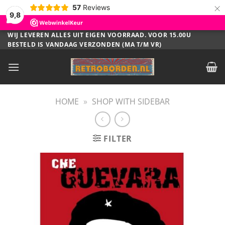
×
57
Reviews
9,8
Ga
WIJ LEVEREN ALLES UIT EIGEN VOORRAAD. VOOR 15.00U
BESTELD IS VANDAAG VERZONDEN (MA T/M VR)
naar
inhoud
HOME
»
SHOP WITH SIDEBAR
FILTER