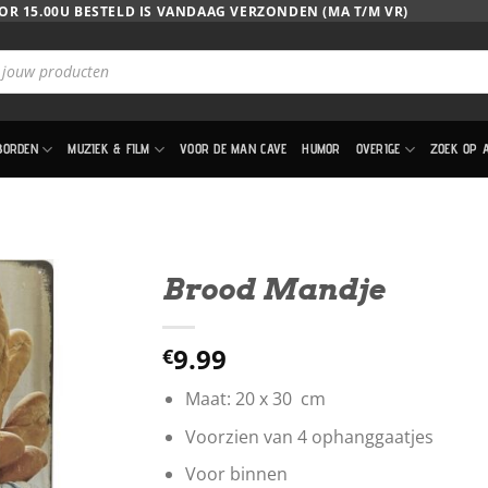
OR 15.00U BESTELD IS VANDAAG VERZONDEN (MA T/M VR)
BORDEN
MUZIEK & FILM
VOOR DE MAN CAVE
HUMOR
OVERIGE
ZOEK OP 
Brood Mandje
9.99
€
Maat: 20 x 30 cm
Voorzien van 4 ophanggaatjes
Voor binnen