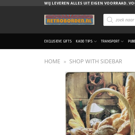
Ga
WIJ LEVEREN ALLES UIT EIGEN VOORRAAD. VO
naar
Producten
inhoud
zoeken
EXCLUSIEVE GIFTS
KADO TIPS
TRANSPORT
PUB
HOME
»
SHOP WITH SIDEBAR