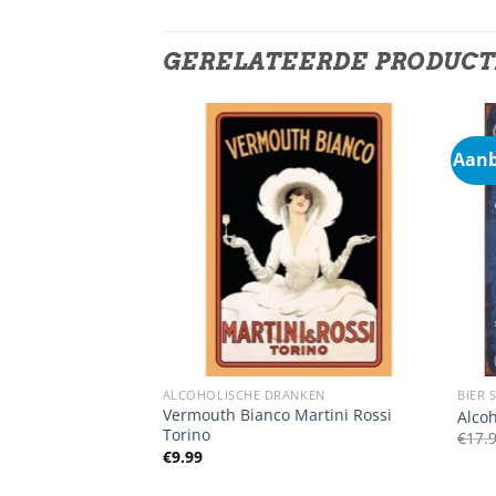
GERELATEERDE PRODUC
Aanb
NKEN
ALCOHOLISCHE DRANKEN
BIER 
Vermouth Bianco Martini Rossi
Alcoh
Torino
€
17.
€
9.99