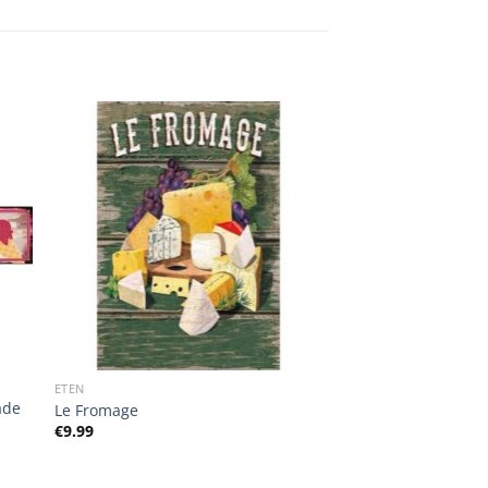
ETEN
ade
Le Fromage
€
9.99