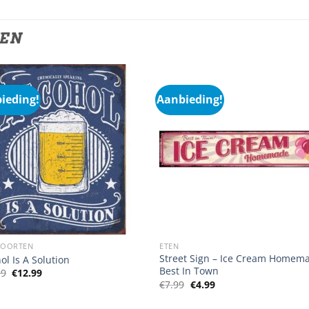
TEN
ieding!
Aanbieding!
SOORTEN
ETEN
Street Sign – Ice Cream Homem
ol Is A Solution
Best In Town
Oorspronkelijke
Huidige
99
€
12.99
prijs
prijs
Oorspronkelijke
Huidige
€
7.99
€
4.99
was:
is:
prijs
prijs
€17.99.
€12.99.
was:
is: