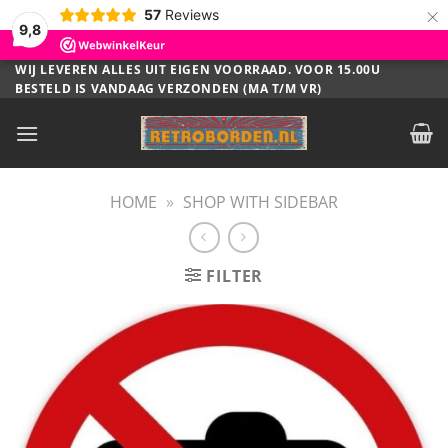
×
57
Reviews
9,8
Ga
WIJ LEVEREN ALLES UIT EIGEN VOORRAAD. VOOR 15.00U
BESTELD IS VANDAAG VERZONDEN (MA T/M VR)
naar
inhoud
HOME
»
SHOP WITH SIDEBAR
FILTER