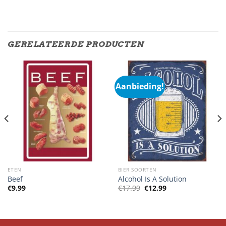
GERELATEERDE PRODUCTEN
Aanbieding!
ETEN
BIER SOORTEN
Beef
Alcohol Is A Solution
Oorspronkelijke
Huidige
€
9.99
€
17.99
€
12.99
prijs
prijs
was:
is:
€17.99.
€12.99.