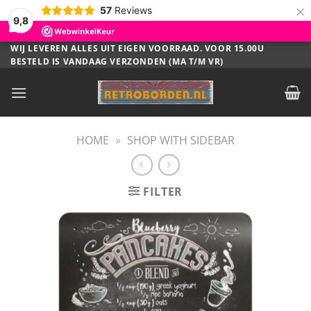
×
57
Reviews
9,8
Ga
WIJ LEVEREN ALLES UIT EIGEN VOORRAAD. VOOR 15.00U
BESTELD IS VANDAAG VERZONDEN (MA T/M VR)
naar
inhoud
HOME
»
SHOP WITH SIDEBAR
FILTER