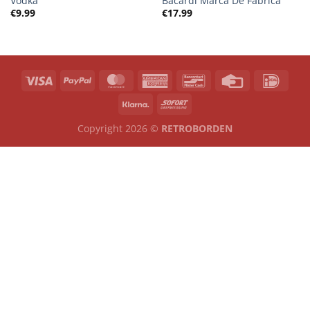
Vodka
Bacardi Marca De Fabrica
€
9.99
€
17.99
Copyright 2026 ©
RETROBORDEN