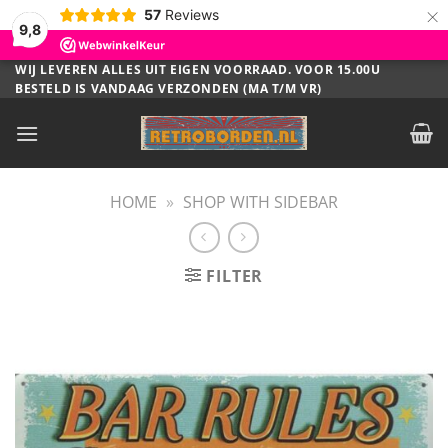
×
57
Reviews
9,8
Ga
WIJ LEVEREN ALLES UIT EIGEN VOORRAAD. VOOR 15.00U
BESTELD IS VANDAAG VERZONDEN (MA T/M VR)
naar
inhoud
HOME
»
SHOP WITH SIDEBAR
FILTER