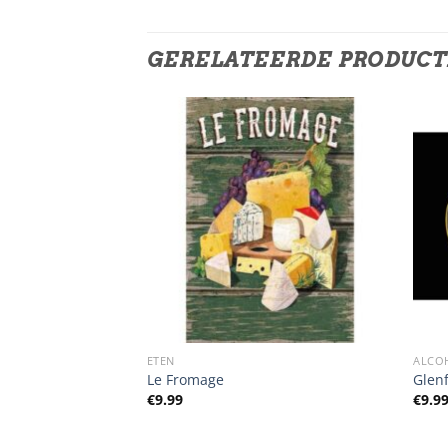
GERELATEERDE PRODUC
ETEN
ALCO
Beer Around The
Le Fromage
Glen
€
9.99
€
9.9