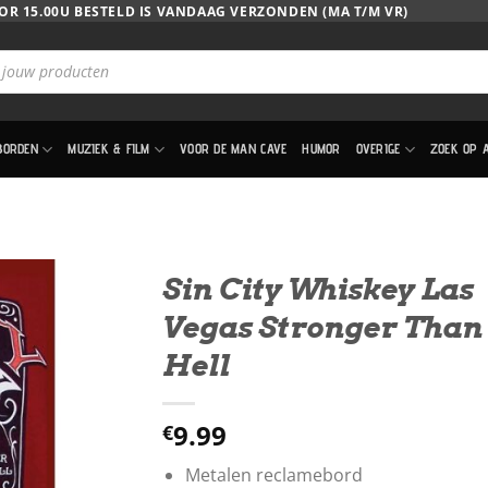
OR 15.00U BESTELD IS VANDAAG VERZONDEN (MA T/M VR)
BORDEN
MUZIEK & FILM
VOOR DE MAN CAVE
HUMOR
OVERIGE
ZOEK OP 
Sin City Whiskey Las
Vegas Stronger Than
Hell
9.99
€
Metalen reclamebord