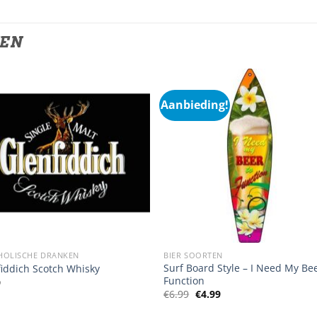
TEN
Aanbieding!
HOLISCHE DRANKEN
BIER SOORTEN
Surf Board Style – I Need My Be
fiddich Scotch Whisky
Function
9
Oorspronkelijke
Huidige
€
6.99
€
4.99
prijs
prijs
was:
is: