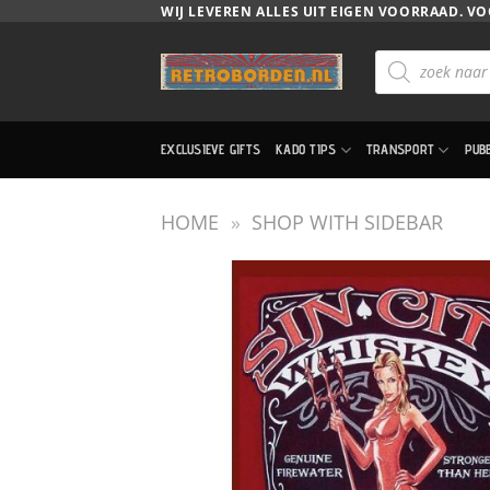
Ga
WIJ LEVEREN ALLES UIT EIGEN VOORRAAD. VO
naar
Producten
inhoud
zoeken
EXCLUSIEVE GIFTS
KADO TIPS
TRANSPORT
PUB
HOME
»
SHOP WITH SIDEBAR