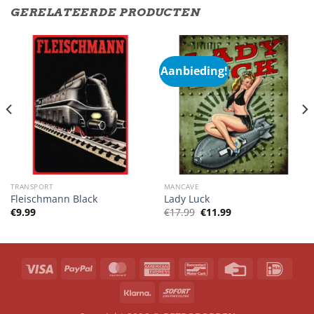
GERELATEERDE PRODUCTEN
Aanbieding!
TRANSPORT
MANCAVE
Fleischmann Black
Lady Luck
Oorspronkelijke
Huidige
€
9.99
€
17.99
€
11.99
prijs
prijs
was:
is:
€17.99.
€11.99.