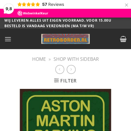
×
57
Reviews
9,8
Ga
WIJ LEVEREN ALLES UIT EIGEN VOORRAAD. VOOR 15.00U
BESTELD IS VANDAAG VERZONDEN (MA T/M VR)
naar
inhoud
HOME
»
SHOP WITH SIDEBAR
FILTER