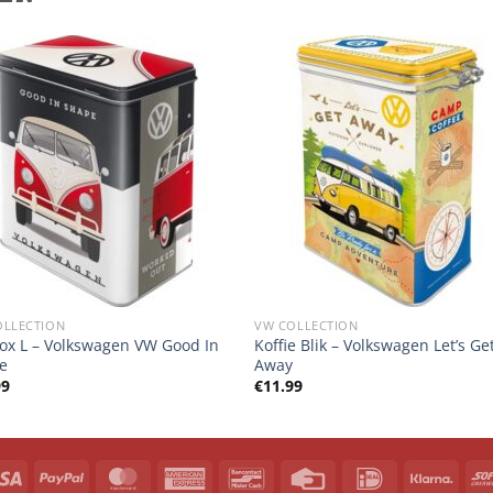
OLLECTION
VW COLLECTION
Box L – Volkswagen VW Good In
Koffie Blik – Volkswagen Let’s Ge
e
Away
99
€
11.99