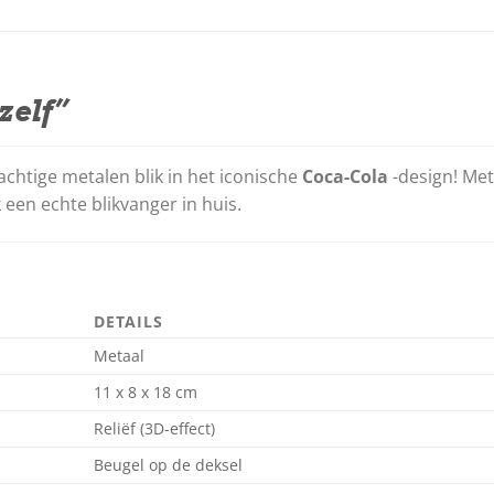
zelf”
achtige metalen blik in het iconische
Coca-Cola
-design! Met
 een echte blikvanger in huis.
DETAILS
Metaal
11 x 8 x 18 cm
Reliëf (3D-effect)
Beugel op de deksel