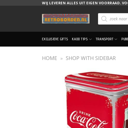
Ga
WIJ LEVEREN ALLES UIT EIGEN VOORRAAD. VO
naar
Producten
inhoud
zoeken
EXCLUSIEVE GIFTS
KADO TIPS
TRANSPORT
PUB
HOME
»
SHOP WITH SIDEBAR