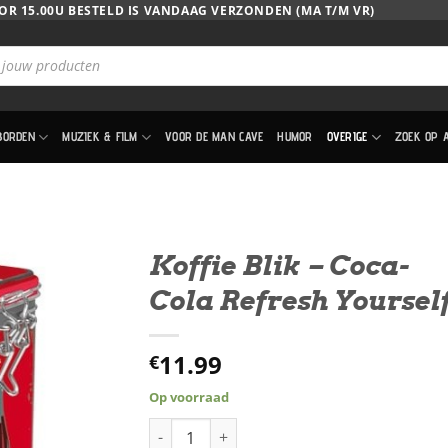
OR 15.00U BESTELD IS VANDAAG VERZONDEN (MA T/M VR)
BORDEN
MUZIEK & FILM
VOOR DE MAN CAVE
HUMOR
OVERIGE
ZOEK OP 
Koffie Blik – Coca-
Cola Refresh Yoursel
11.99
€
Op voorraad
Koffie Blik - Coca-Cola Refresh Yourself aan