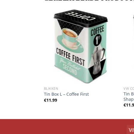
DEN
BLIKKEN
VW C
Don’t Fight My
Tin 
Tin Box L – Coffee First
Shap
€
11.99
elijke
ige
€
11.
0.