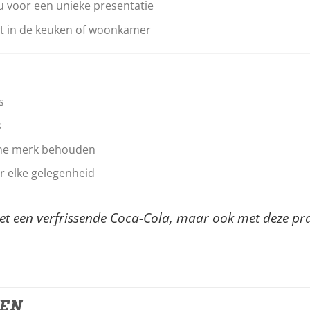
u voor een unieke presentatie
nt in de keuken of woonkamer
s
s
sche merk behouden
or elke gelegenheid
met een verfrissende Coca-Cola, maar ook met deze pra
TEN