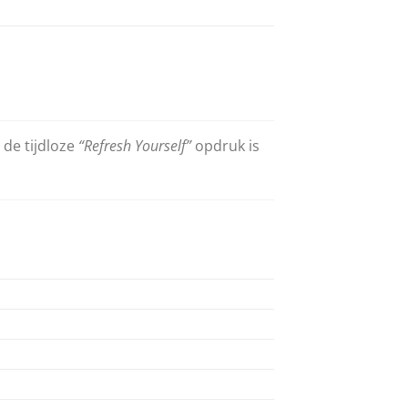
 de tijdloze
“Refresh Yourself”
opdruk is