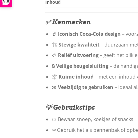
9,8
Inhoud
✅ Kenmerken
🥤
Iconisch Coca-Cola design
– voorz
🏗️
Stevige kwaliteit
– duurzaam met
🎨
Reliëf uitvoering
– geeft het blik 
🔒
Veilige beugelsluiting
– de handige
📦
Ruime inhoud
– met een inhoud v
🎀
Veelzijdig te gebruiken
– ideaal a
💡 Gebruikstips
🍬 Bewaar snoep, koekjes of snacks
✏️Gebruik het als pennenbak of opbe