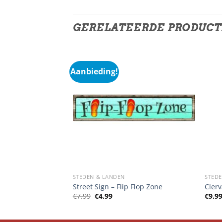
GERELATEERDE PRODUC
Aanbieding!
STEDEN & LANDEN
STED
de Plein
Street Sign – Flip Flop Zone
Cler
Oorspronkelijke
Huidige
€
7.99
€
4.99
€
9.9
prijs
prijs
was:
is:
€7.99.
€4.99.