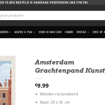
OR 15.00U BESTELD IS VANDAAG VERZONDEN (MA T/M VR)
BORDEN
MUZIEK & FILM
VOOR DE MAN CAVE
HUMOR
OVERIGE
ZOEK OP 
Amsterdam
Grachtenpand Kunst
9.99
€
Metalen reclamebord
Maat: 20 x 30 cm