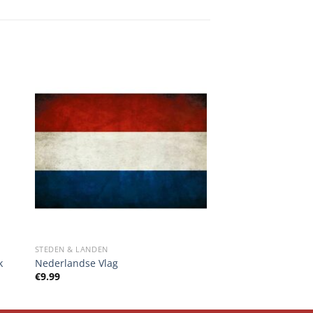
STEDEN & LANDEN
k
Nederlandse Vlag
€
9.99