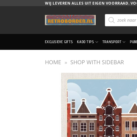
Ga
WIJ LEVEREN ALLES UIT EIGEN VOORRAAD. VO
naar
Producten
inhoud
zoeken
EXCLUSIEVE GIFTS
KADO TIPS
TRANSPORT
PUB
HOME
»
SHOP WITH SIDEBAR