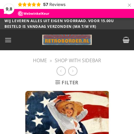
×
57
Reviews
9,8
Ga
WIJ LEVEREN ALLES UIT EIGEN VOORRAAD. VOOR 15.00U
BESTELD IS VANDAAG VERZONDEN (MA T/M VR)
naar
inhoud
HOME
»
SHOP WITH SIDEBAR
FILTER