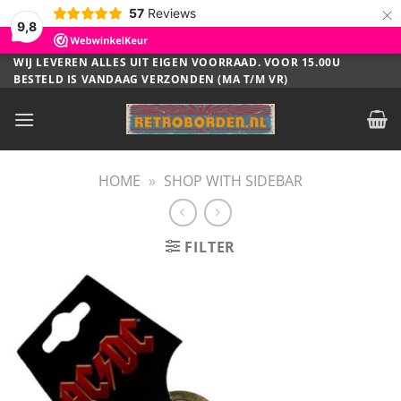
×
57
Reviews
9,8
Ga
WIJ LEVEREN ALLES UIT EIGEN VOORRAAD. VOOR 15.00U
BESTELD IS VANDAAG VERZONDEN (MA T/M VR)
naar
inhoud
HOME
»
SHOP WITH SIDEBAR
FILTER