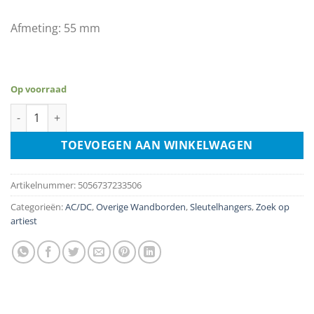
Afmeting: 55 mm
Op voorraad
Sleutelhanger - AC/DC - Hells Bells aantal
TOEVOEGEN AAN WINKELWAGEN
Artikelnummer:
5056737233506
Categorieën:
AC/DC
,
Overige Wandborden
,
Sleutelhangers
,
Zoek op
artiest