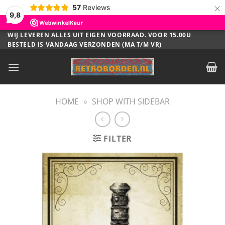
×
57
Reviews
9,8
Ga
WIJ LEVEREN ALLES UIT EIGEN VOORRAAD. VOOR 15.00U
BESTELD IS VANDAAG VERZONDEN (MA T/M VR)
naar
inhoud
HOME
»
SHOP WITH SIDEBAR
FILTER